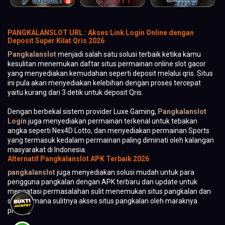
PANGKALANSLOT URL : Akses Link Login Online dengan
Deposit Super Kilat Qris 2026
Pangkalanslot
menjadi salah satu solusi terbaik ketika kamu
kesulitan menemukan daftar situs permainan online slot gacor
yang menyediakan kemudahan seperti deposit melalui qris. Situs
ini pula akan menyediakan kelebihan dengan proses tercepat
yaitu kurang dari 3 detik untuk deposit Qris.
Dengan berbekal sistem provider Luxe Gaming,
Pangkalanslot
Login
juga menyediakan permainan terkenal untuk tebakan
angka seperti Nex4D Lotto, dan menyediakan permainan Sports
yang termasuk kedalam permainan paling diminati oleh kalangan
masyarakat di Indonesia.
Alternatif Pangkalanslot APK Terbaik 2026
pangkalanslot
juga menyediakan solusi mudah untuk para
pengguna pangkalan dengan APK terbaru dan update untuk
mengatasi permasalahan sulit menemukan situs pangkalan dan
sebagaimana sulitnya akses situs pangkalan oleh maraknya
phising.