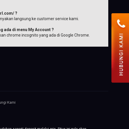
rl.com/ ?
anyakan langsung ke customer service kami.
ang ada di menu My Account ?
akan chrome incognito yang ada di Google Chrome.
ngi Kami
han seperti deposit melalui qris. Situs ini pula akan