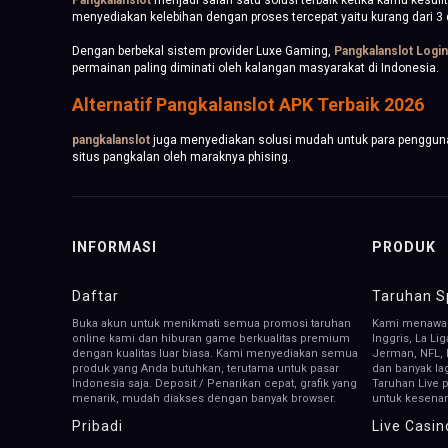
menyediakan kelebihan dengan proses tercepat yaitu kurang dari 3 d
Dengan berbekal sistem provider Luxe Gaming,
Pangkalanslot Login
permainan paling diminati oleh kalangan masyarakat di Indonesia.
Alternatif Pangkalanslot APK Terbaik 2026
pangkalanslot
juga menyediakan solusi mudah untuk para pengguna
situs pangkalan oleh maraknya phising.
INFORMASI
PRODUK
Daftar
Taruhan S
Buka akun untuk menikmati semua promosi taruhan
Kami menawar
online kami dan hiburan game berkualitas premium
Inggris, La Li
dengan kualitas luar biasa. Kami menyediakan semua
Jerman, NFL, 
produk yang Anda butuhkan, terutama untuk pasar
dan banyak la
Indonesia saja. Deposit / Penarikan cepat, grafik yang
Taruhan Live 
menarik, mudah diakses dengan banyak browser.
untuk kesena
Pribadi
Live Casin