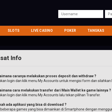
SLOTS
LIVE CASINO
POKER
TANGKAS
sat Info
aimana caranya melakukan proses deposit dan withdraw ?
hkan login dan klik menu My Accounts untuk mengisi form dan silahkan 
imana cara melakukan transfer dari Main Wallet ke game lainnya ?
hkan login dan klik menu My Accounts lalu tekan pilihan Transfer.
ah ada aplikasi yang bisa di download ?
beberapa games yang bisa dimainkan di Smartphone dengan mengguna