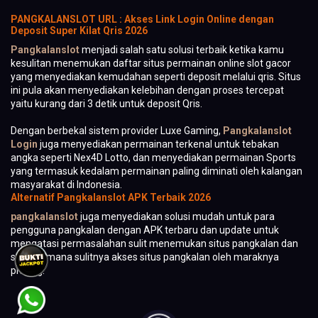
PANGKALANSLOT URL : Akses Link Login Online dengan
Deposit Super Kilat Qris 2026
Pangkalanslot
menjadi salah satu solusi terbaik ketika kamu
kesulitan menemukan daftar situs permainan online slot gacor
yang menyediakan kemudahan seperti deposit melalui qris. Situs
ini pula akan menyediakan kelebihan dengan proses tercepat
yaitu kurang dari 3 detik untuk deposit Qris.
Dengan berbekal sistem provider Luxe Gaming,
Pangkalanslot
Login
juga menyediakan permainan terkenal untuk tebakan
angka seperti Nex4D Lotto, dan menyediakan permainan Sports
yang termasuk kedalam permainan paling diminati oleh kalangan
masyarakat di Indonesia.
Alternatif Pangkalanslot APK Terbaik 2026
pangkalanslot
juga menyediakan solusi mudah untuk para
pengguna pangkalan dengan APK terbaru dan update untuk
mengatasi permasalahan sulit menemukan situs pangkalan dan
sebagaimana sulitnya akses situs pangkalan oleh maraknya
phising.