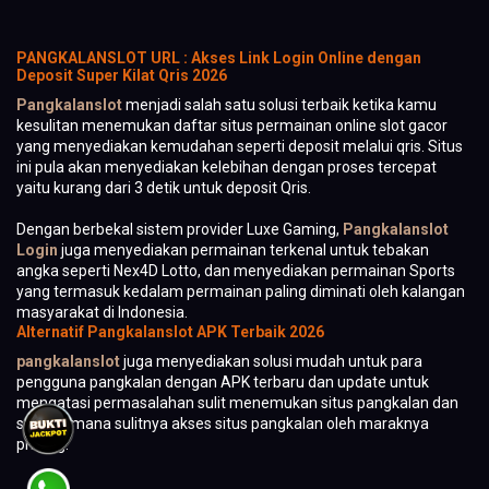
PANGKALANSLOT URL : Akses Link Login Online dengan
Deposit Super Kilat Qris 2026
Pangkalanslot
menjadi salah satu solusi terbaik ketika kamu
kesulitan menemukan daftar situs permainan online slot gacor
yang menyediakan kemudahan seperti deposit melalui qris. Situs
ini pula akan menyediakan kelebihan dengan proses tercepat
yaitu kurang dari 3 detik untuk deposit Qris.
Dengan berbekal sistem provider Luxe Gaming,
Pangkalanslot
Login
juga menyediakan permainan terkenal untuk tebakan
angka seperti Nex4D Lotto, dan menyediakan permainan Sports
yang termasuk kedalam permainan paling diminati oleh kalangan
masyarakat di Indonesia.
Alternatif Pangkalanslot APK Terbaik 2026
pangkalanslot
juga menyediakan solusi mudah untuk para
pengguna pangkalan dengan APK terbaru dan update untuk
mengatasi permasalahan sulit menemukan situs pangkalan dan
sebagaimana sulitnya akses situs pangkalan oleh maraknya
phising.